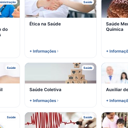
É
inistração
Saúde
Ética na Saúde
Saúde Men
e do
Química
s
+ Informações
+ Informaç
S
Saúde
Saúde
il
Saúde Coletiva
Auxiliar d
+ Informações
+ Informaç
P
Saúde
Saúde