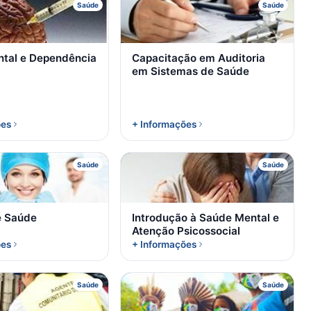
S
C
Saúde
Saúde
tal e Dependência
Capacitação em Auditoria
em Sistemas de Saúde
ões
+ Informações
A
I
Saúde
Saúde
e Saúde
Introdução à Saúde Mental e
Atenção Psicossocial
ões
+ Informações
B
I
Saúde
Saúde