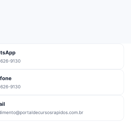
tsApp
 2626-9130
efone
 2626-9130
il
dimento@portaldecursosrapidos.com.br