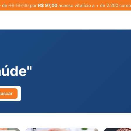
· de
R$ 197,00
por
R$ 97,00
acesso vitalício a + de 2.200 curso
aúde"
Buscar