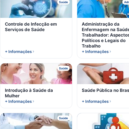
C
A
Saúde
Adm
Controle de Infecção em
Administração da
Serviços de Saúde
Enfermagem na Saúd
Trabalhador: Aspecto
Políticos e Legais do
Trabalho
+ Informações
+ Informações
I
S
Saúde
Introdução à Saúde da
Saúde Pública no Bras
Mulher
+ Informações
+ Informações
P
P
Saúde