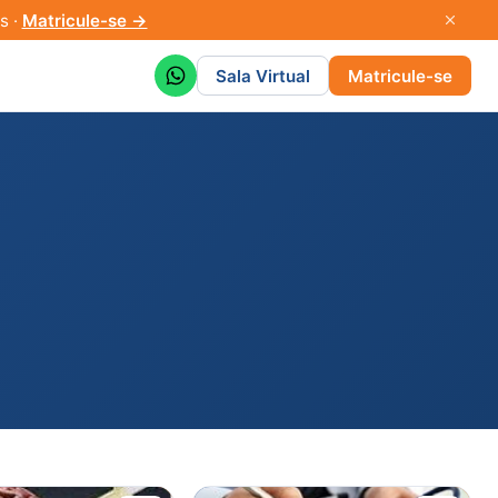
s ·
Matricule-se →
Sala Virtual
Matricule-se