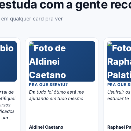
 estuda com a gente re
 em qualquer card pra ver
PRA QUE SERVIU?
PRA QUE S
tal de
Em tudo foi ótimo está me
Usufruir os
tifiquei
ajudando em tudo mesmo
estudante
ursos
ficados
z um
em
Aldinei Caetano
Raphael Pa
asilia,