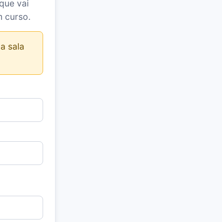
que vai
m curso.
a sala