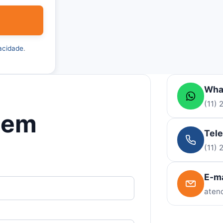
vacidade
.
Wha
(11)
gem
Tel
(11)
E-ma
aten