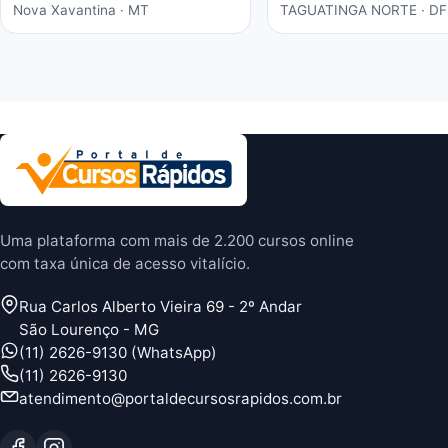
Nova Xavantina · MT
TAGUATINGA NORTE · DF
o curso abriu boas
oportunidades de trab
nessa área para mim, t
em casa nas minhas ho
vagas e o material é b
eladorado, separado p
temas e matérias, rec
o portal, é instrutivo e 
conhecimento certo!
Uma plataforma com mais de 2.200 cursos online
com taxa única de acesso vitalício.
Rua Carlos Alberto Vieira 69 - 2º Andar
São Lourenço - MG
(11) 2626-9130 (WhatsApp)
(11) 2626-9130
atendimento@portaldecursosrapidos.com.br