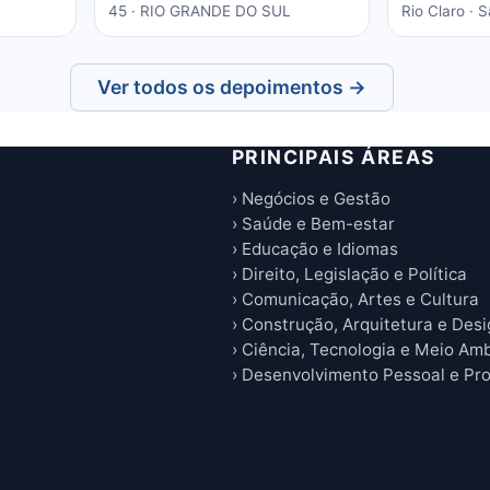
45 · RIO GRANDE DO SUL
Rio Claro · 
alho
rabalho
Ver todos os depoimentos →
ras
em
or
PRINCIPAIS ÁREAS
omendo
traz
› Negócios e Gestão
› Saúde e Bem-estar
› Educação e Idiomas
› Direito, Legislação e Política
› Comunicação, Artes e Cultura
› Construção, Arquitetura e Des
› Ciência, Tecnologia e Meio Am
› Desenvolvimento Pessoal e Pro