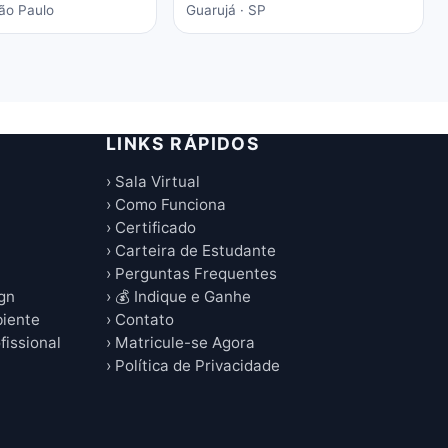
São Paulo
Guarujá · SP
LINKS RÁPIDOS
› Sala Virtual
› Como Funciona
› Certificado
› Carteira de Estudante
› Perguntas Frequentes
ign
› 💰 Indique e Ganhe
biente
› Contato
fissional
› Matricule-se Agora
› Política de Privacidade