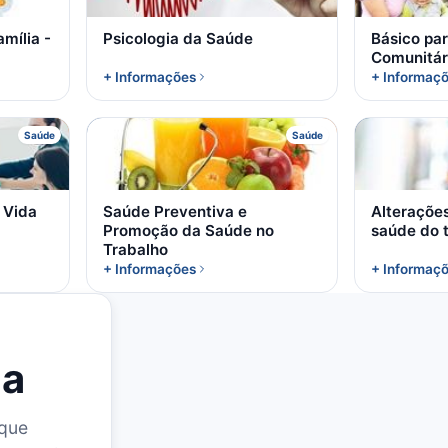
mília -
Psicologia da Saúde
Básico pa
Comunitár
+ Informações
+ Informaç
S
Saúde
Saúde
 Vida
Saúde Preventiva e
Alteraçõe
Promoção da Saúde no
saúde do 
Trabalho
+ Informações
+ Informaç
la
 que