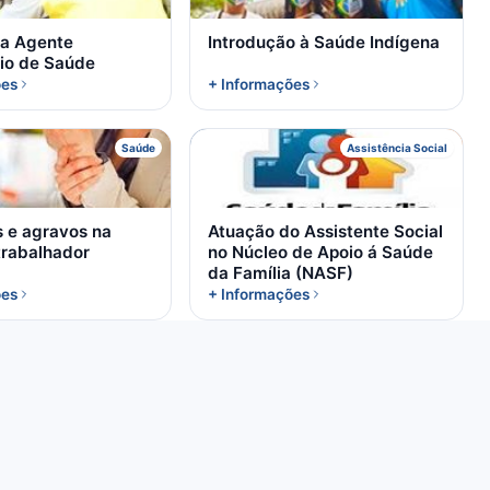
ra Agente
Introdução à Saúde Indígena
io de Saúde
ões
+ Informações
A
A
Saúde
Assistência Social
s e agravos na
Atuação do Assistente Social
trabalhador
no Núcleo de Apoio á Saúde
da Família (NASF)
ões
+ Informações