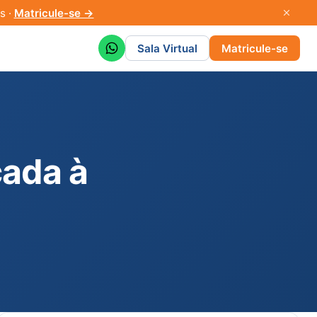
s ·
Matricule-se →
Sala Virtual
Matricule-se
cada à