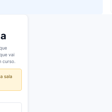
la
 que
que vai
m curso.
a sala