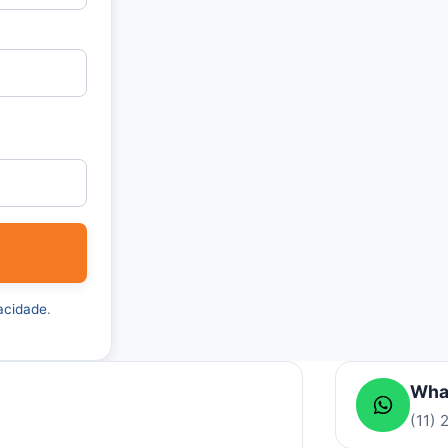
vacidade
.
Wha
(11)