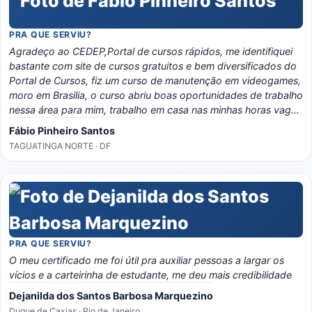
PRA QUE SERVIU?
Agradeço ao CEDEP,Portal de cursos rápidos, me identifiquei
bastante com site de cursos gratuitos e bem diversificados do
Portal de Cursos, fiz um curso de manutenção em videogames,
moro em Brasilia, o curso abriu boas oportunidades de trabalho
nessa área para mim, trabalho em casa nas minhas horas vagas
e o material é bem eladorado, separado por temas e matérias,
Fábio Pinheiro Santos
recomendo o portal, é instrutivo e traz conhecimento certo!
TAGUATINGA NORTE · DF
PRA QUE SERVIU?
O meu certificado me foi útil pra auxiliar pessoas a largar os
vícios e a carteirinha de estudante, me deu mais credibilidade
Dejanilda dos Santos Barbosa Marquezino
Duque de Caxias · Rio de Janeiro