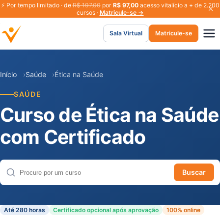
⚡
Por tempo limitado · de
R$ 197,00
por
R$ 97,00
acesso vitalício a + de 2.200
cursos ·
Matricule-se →
Sala Virtual
Matricule-se
Início
Saúde
Ética na Saúde
SAÚDE
Curso de Ética na Saúde
com Certificado
Buscar
Buscar cursos
Até 280 horas
Certificado opcional após aprovação
100% online