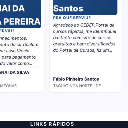
PRA QUE SERVIU?
Agradeço ao CEDEP,Portal de
ERVIU?
cursos rápidos, me identifiquei
bastante com site de cursos
nhecimentos,
gratuitos e bem diversificados
ento do curriculum
do Portal de Cursos, fiz um
na assistência.
curso de manutenção em
a para pagamento
videogames, moro em Brasilia,
do valor como
o curso abriu boas
ENAI DA SILVA
oportunidades de trabalho
Fábio Pinheiro Santos
nessa área para mim, trabalho
AMAZONAS
TAGUATINGA NORTE · DF
em casa nas minhas horas
vagas e o material é bem
eladorado, separado por
temas e matérias, recomendo
o portal, é instrutivo e traz
conhecimento certo!
LINKS RÁPIDOS