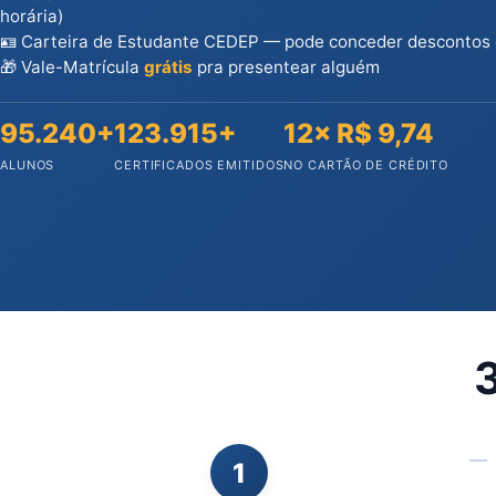
horária)
🪪 Carteira de Estudante CEDEP — pode conceder descontos
🎁 Vale-Matrícula
grátis
pra presentear alguém
95.240+
123.915+
12× R$ 9,74
ALUNOS
CERTIFICADOS EMITIDOS
NO CARTÃO DE CRÉDITO
3
1