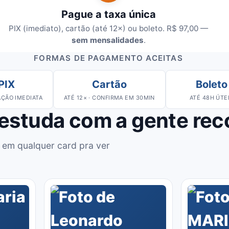
Pague a taxa única
PIX (imediato), cartão (até 12×) ou boleto. R$ 97,00 —
sem mensalidades
.
FORMAS DE PAGAMENTO ACEITAS
PIX
Cartão
Boleto
ÇÃO IMEDIATA
ATÉ 12× · CONFIRMA EM 30MIN
ATÉ 48H ÚTE
 estuda com a gente re
 em qualquer card pra ver