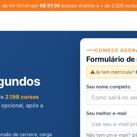
· de
R$ 197,00
por
R$ 97,00
acesso vitalício a + de 2.200 curso
COMECE AGOR
Formulário de
⚠️
Já tem matrícula?
egundos
Seu nome completo
 de
2.198 cursos
 opcional, após a
Seu melhor e-mail
ensão de carreira, carga
Não tem um e-mail?
cr