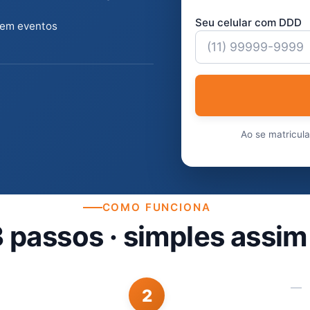
Seu celular com DDD
 em eventos
Ao se matricul
COMO FUNCIONA
 passos · simples assim
2