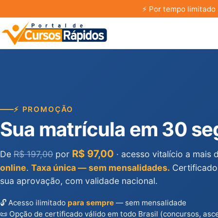
⚡
Por tempo limitado 
⚡ PROMOÇÃO
Sua matrícula em 30 s
R$ 97,00
De
R$ 197,00
por
· acesso vitalício a mais
online
.
Taxa única — sem mensalidades.
Certificado
sua aprovação, com validade nacional.
🔓 Acesso ilimitado
para sempre
— sem mensalidade
📜 Opção de certificado válido em todo Brasil (concursos, asc