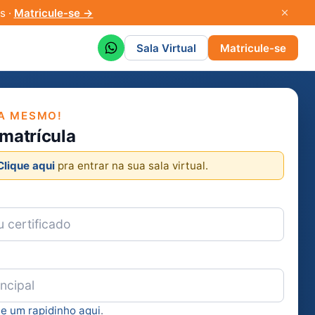
s ·
Matricule-se →
Sala Virtual
Matricule-se
A MESMO!
 matrícula
Clique aqui
pra entrar na sua sala virtual.
ie um rapidinho aqui
.