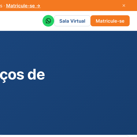
s ·
Matricule-se →
Sala Virtual
Matricule-se
iços de