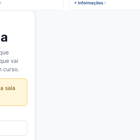
+ Informações
la
 que
que vai
m curso.
a sala