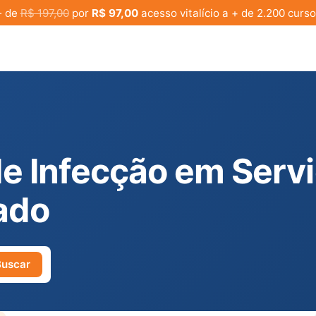
· de
R$ 197,00
por
R$ 97,00
acesso vitalício a + de 2.200 curso
de Infecção em Serv
ado
Buscar