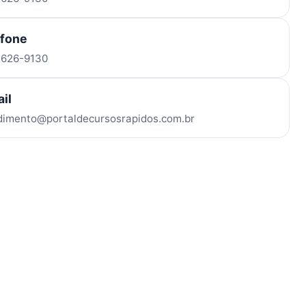
efone
 2626-9130
il
dimento@portaldecursosrapidos.com.br