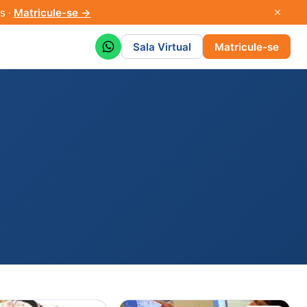
s ·
Matricule-se →
Sala Virtual
Matricule-se