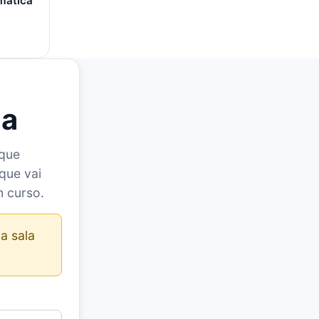
mática
la
 que
que vai
m curso.
a sala