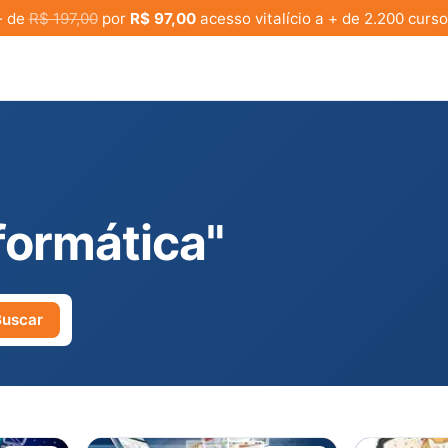
· de
R$ 197,00
por
R$ 97,00
acesso vitalício a + de 2.200 curso
formática"
Buscar