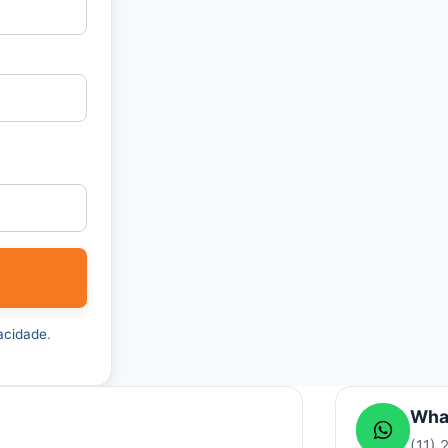
vacidade
.
Wha
(11)