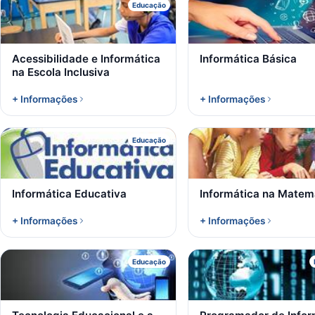
A
I
Educação
Acessibilidade e Informática
Informática Básica
na Escola Inclusiva
+ Informações
+ Informações
I
I
Educação
Informática Educativa
Informática na Matem
+ Informações
+ Informações
T
P
Educação