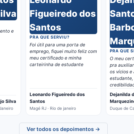
ento e
PRA QUE SERVIU?
Foi útil para uma porta de
emprego, fiquei muito feliz com
PRA QUE S
meu certificado e minha
O meu certi
carteirinha de estudante
pra auxilia
os vícios e
estudante, me deu mai
credibilida
Leonardo Figueiredo dos
Dejanilda 
jo Silva
Santos
Marquezin
Janeiro
Magé RJ · Rio de janeiro
Duque de Cax
Ver todos os depoimentos →