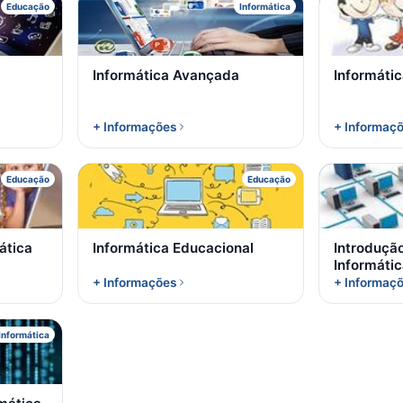
I
Educação
Informática
Informática Avançada
Informáti
+ Informações
+ Informaç
I
Educação
Educação
ática
Informática Educacional
Introduçã
Informátic
+ Informações
+ Informaç
Informática