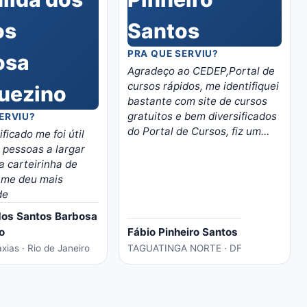
PRA QUE SERVIU?
Agradeço ao CEDEP,Portal de
cursos rápidos, me identifiquei
bastante com site de cursos
gratuitos e bem diversificados
ERVIU?
do Portal de Cursos, fiz um
ficado me foi útil
curso de manutenção em
r pessoas a largar
videogames, moro em Brasilia,
 a carteirinha de
o curso abriu boas
s
oportunidades de trabalho
de
nessa área para mim, trabalho
dos Santos Barbosa
em casa nas minhas horas
o
Fábio Pinheiro Santos
vagas e o material é bem
ias · Rio de Janeiro
TAGUATINGA NORTE · DF
eladorado, separado por
temas e matérias, recomendo
o portal, é instrutivo e traz
conhecimento certo!