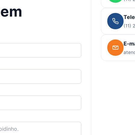
gem
Tel
(11)
E-ma
aten