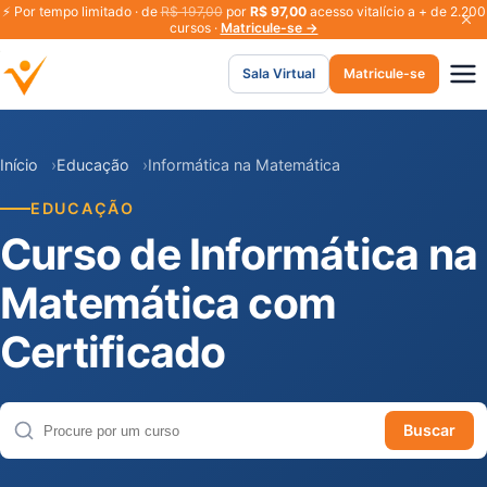
⚡
Por tempo limitado · de
R$ 197,00
por
R$ 97,00
acesso vitalício a + de 2.200
cursos ·
Matricule-se →
Sala Virtual
Matricule-se
Início
Educação
Informática na Matemática
EDUCAÇÃO
Curso de Informática na
Matemática com
Certificado
Buscar
Buscar cursos