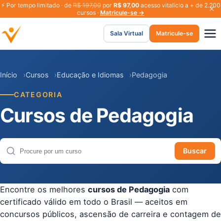
⚡
Por tempo limitado · de
R$ 197,00
por
R$ 97,00
acesso vitalício a + de 2.200
cursos ·
Matricule-se →
Sala Virtual
Matricule-se
Início
Cursos
Educação e Idiomas
Pedagogia
CATEGORIA
Cursos de Pedagogia
Buscar
Buscar cursos
Encontre os melhores
cursos de Pedagogia
com
certificado válido em todo o Brasil — aceitos em
concursos públicos, ascensão de carreira e contagem de