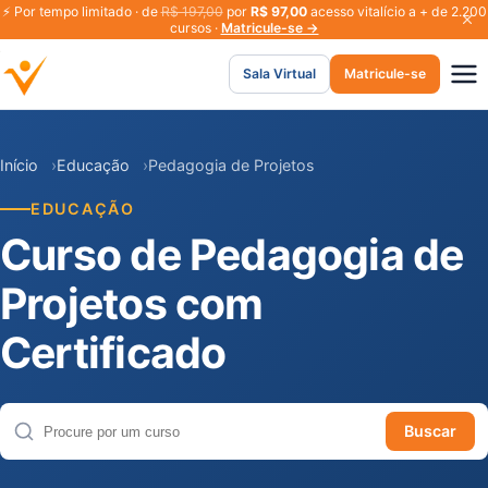
⚡
Por tempo limitado · de
R$ 197,00
por
R$ 97,00
acesso vitalício a + de 2.200
cursos ·
Matricule-se →
Sala Virtual
Matricule-se
Início
Educação
Pedagogia de Projetos
EDUCAÇÃO
Curso de Pedagogia de
Projetos com
Certificado
Buscar
Buscar cursos