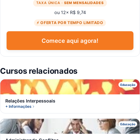
TAXA ÚNICA ·
SEM MENSALIDADES
ou 12× R$ 9,74
⚡ OFERTA POR TEMPO LIMITADO
Comece aqui agora!
Cursos relacionados
R
Educação
Relações Interpessoais
+ Informações
A
Educação