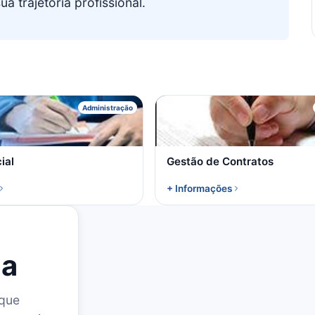
 trajetória profissional.
R
G
Administração
ial
Gestão de Contratos
+ Informações
la
 que