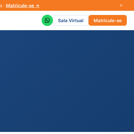
s ·
Matricule-se →
Sala Virtual
Matricule-se