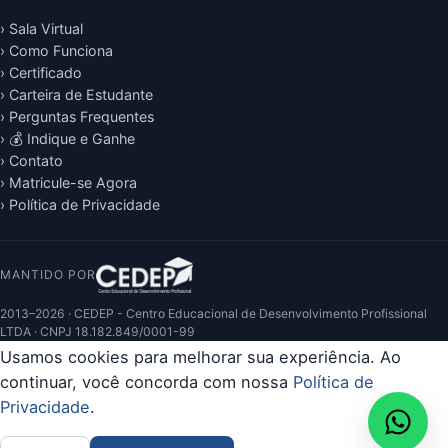
› Sala Virtual
› Como Funciona
› Certificado
› Carteira de Estudante
› Perguntas Frequentes
› 💰 Indique e Ganhe
› Contato
› Matricule-se Agora
› Política de Privacidade
MANTIDO POR
2013–2026 · CEDEP - Centro Educacional de Desenvolvimento Profissional
LTDA · CNPJ 18.182.849/0001-99
Usamos cookies para melhorar sua experiência. Ao
continuar, você concorda com nossa
Política de
Privacidade
.