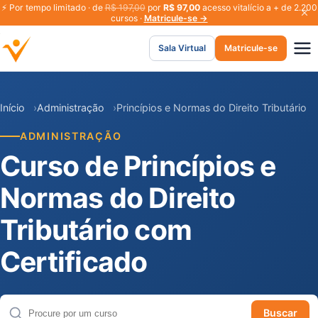
⚡
Por tempo limitado · de
R$ 197,00
por
R$ 97,00
acesso vitalício a + de 2.200
cursos ·
Matricule-se →
Sala Virtual
Matricule-se
Início
Administração
Princípios e Normas do Direito Tributário
ADMINISTRAÇÃO
Curso de Princípios e
Normas do Direito
Tributário com
Certificado
Buscar