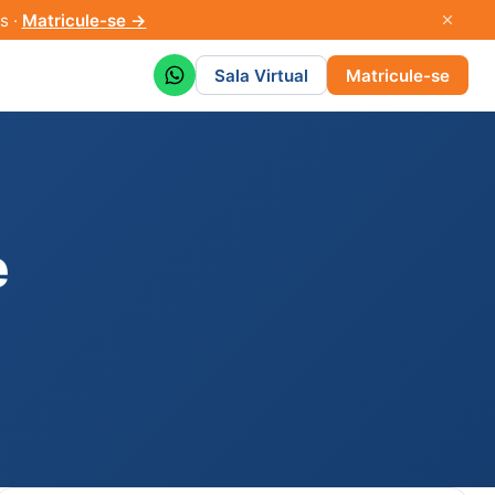
s ·
Matricule-se →
Sala Virtual
Matricule-se
e