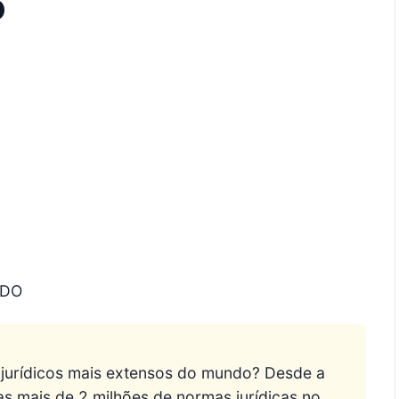
o
ADO
 jurídicos mais extensos do mundo? Desde a
as mais de 2 milhões de normas jurídicas no