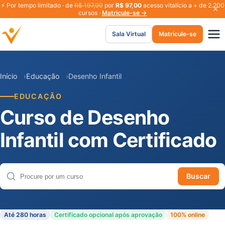
⚡
Por tempo limitado · de
R$ 197,00
por
R$ 97,00
acesso vitalício a + de 2.200
cursos ·
Matricule-se →
Sala Virtual
Matricule-se
Início
Educação
Desenho Infantil
EDUCAÇÃO
Curso de Desenho
Infantil com Certificado
Buscar
Buscar cursos
Até 280 horas
Certificado opcional após aprovação
100% online