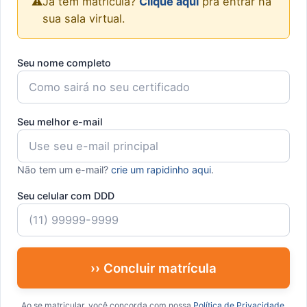
⚠️
Já tem matrícula?
Clique aqui
pra entrar na
sua sala virtual.
Seu nome completo
Seu melhor e-mail
Não tem um e-mail?
crie um rapidinho aqui
.
Seu celular com DDD
›› Concluir matrícula
Ao se matricular, você concorda com nossa
Política de Privacidade
.