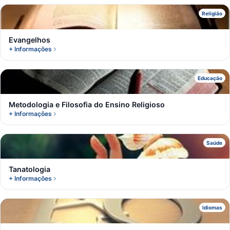
E
Religião
Evangelhos
+ Informações
M
Educação
Metodologia e Filosofia do Ensino Religioso
+ Informações
T
Saúde
Tanatologia
+ Informações
I
Idiomas