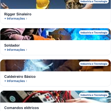
R
Industria e Tecnologia
Rigger Sinaleiro
+ Informações
S
Industria e Tecnologia
Soldador
+ Informações
C
Industria e Tecnologia
Caldeireiro Básico
+ Informações
C
Industria e Tecnologia
Comandos elétricos