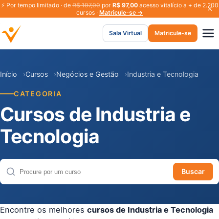
⚡
Por tempo limitado · de
R$ 197,00
por
R$ 97,00
acesso vitalício a + de 2.200
cursos ·
Matricule-se →
Sala Virtual
Matricule-se
Início
Cursos
Negócios e Gestão
Industria e Tecnologia
CATEGORIA
Cursos de Industria e
Tecnologia
Buscar
Buscar cursos
Encontre os melhores
cursos de Industria e Tecnologia