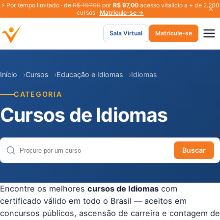
⚡
Por tempo limitado · de
R$ 197,00
por
R$ 97,00
acesso vitalício a + de 2.200
cursos ·
Matricule-se →
Sala Virtual
Matricule-se
Início
Cursos
Educação e Idiomas
Idiomas
CATEGORIA
Cursos de Idiomas
Buscar
Buscar cursos
Encontre os melhores
cursos de Idiomas
com
certificado válido em todo o Brasil — aceitos em
concursos públicos, ascensão de carreira e contagem de