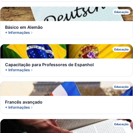
B
Educação
Básico em Alemão
+ Informações
C
Educação
Capacitação para Professores de Espanhol
+ Informações
F
Educação
Francês avançado
+ Informações
I
Educação