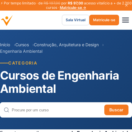
⚡
Por tempo limitado · de
R$ 197,00
por
R$ 97,00
acesso vitalício a + de 2.200
cursos ·
Matricule-se →
Sala Virtual
Matricule-se
Início
Cursos
Construção, Arquitetura e Design
Engenharia Ambiental
CATEGORIA
Cursos de Engenharia
Ambiental
Buscar
Buscar cursos