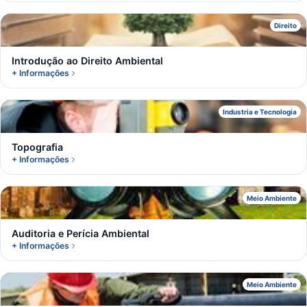
I
Direito
Introdução ao Direito Ambiental
+ Informações
T
Industria e Tecnologia
Topografia
+ Informações
A
Meio Ambiente
Auditoria e Perícia Ambiental
+ Informações
C
Meio Ambiente