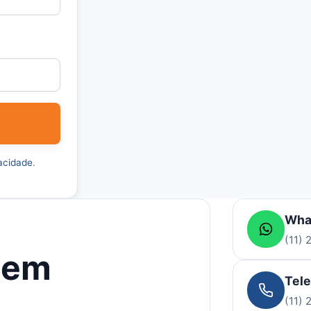
vacidade
.
Wha
(11)
gem
Tel
(11)