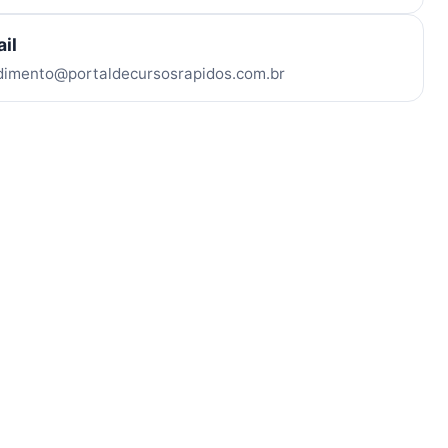
il
dimento@portaldecursosrapidos.com.br