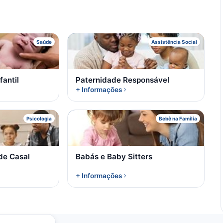
A
P
Saúde
Assistência Social
fantil
Paternidade Responsável
+ Informações
T
B
Psicologia
Bebê na Família
 de Casal
Babás e Baby Sitters
+ Informações